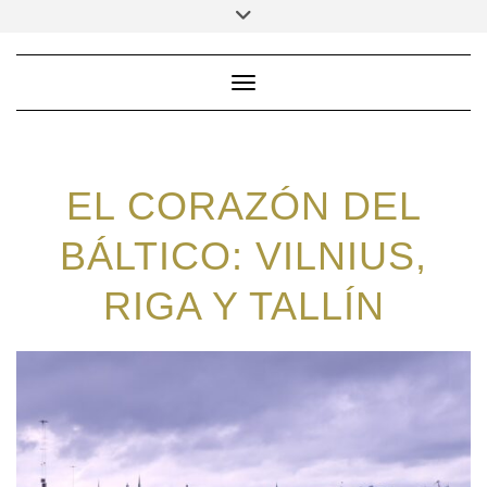
Saltar
Alternar
la
al
cabecera
contenido
Cambiar modo de navega
EL CORAZÓN DEL
BÁLTICO: VILNIUS,
RIGA Y TALLÍN