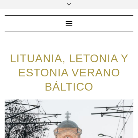
Saltar
Alternar
la
al
cabecera
contenido
Cambiar modo de navega
LITUANIA, LETONIA Y
ESTONIA VERANO
BÁLTICO