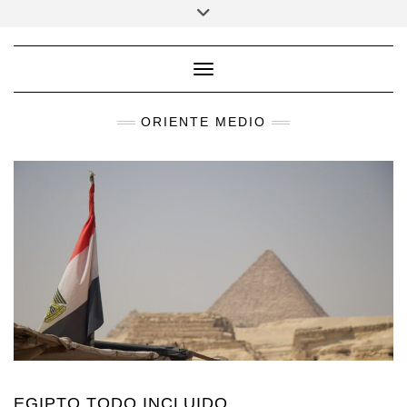
Saltar
Alternar
la
al
cabecera
contenido
Cambiar modo de navega
ORIENTE MEDIO
EGIPTO TODO INCLUIDO