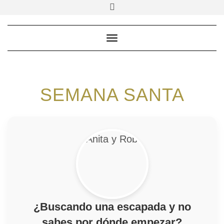
Saltar
Alternar
la
al
cabecera
contenido
Cambiar modo de navega
SEMANA SANTA
¿Buscando una escapada y no
sabes por dónde empezar?