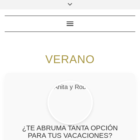
Saltar
Alternar
la
al
cabecera
contenido
Cambiar modo de navega
VERANO
¿TE ABRUMA TANTA OPCIÓN
PARA TUS VACACIONES?